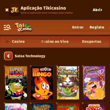
Aplicação Tikicasino
Abrir
Entre na aplicação para conseguir jogar melhor
Entrar
Registo
Casino
Casino ao Vivo
Desportos
Salsa Technology
Super Flex Bingo
Super Hot Bingo
Super Pachinko Plus
Candy Bingo 3D
Candy Bingo
Halloween Groove Bingo
Show Ball
Super Zodiac Bingo