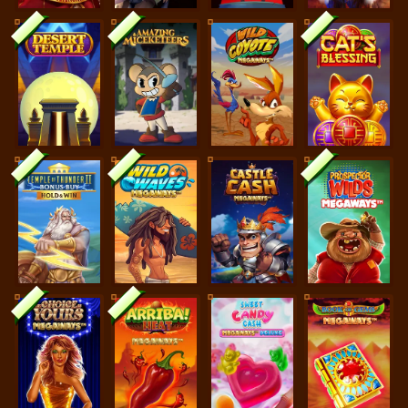
Novo
Novo
Novo
Desert Temple
Amazing Miceketeers
Wild Coyote Megaways
Cat's Blessing
Novo
Novo
Novo
Temple of Thunder II Bonus Buy
Wild Waves Megaways
Castle Cash Megaways
Prospector Wilds Megaways
Novo
Novo
The Choice is Yours Megaways
Arriba Heat Megaways
Sweet Candy Cash Megaways Deluxe
Book of Gems Megaways