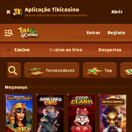
Aplicação Tikicasino
Abrir
Entre na aplicação para conseguir jogar melhor
Entrar
Registo
Casino
Casino ao Vivo
Desportos
Fornecedores
Top
Megaways
Egyptian Ways
Junkyard Kings
Coop Clash
Buffalo Rampage