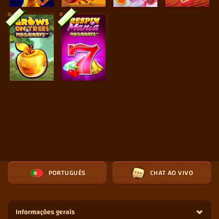
Novo
Novo
Grows On Trees Megaways
Respin Mania Megaways
PORTUGUÊS
CHAT AO VIVO
Informações gerais