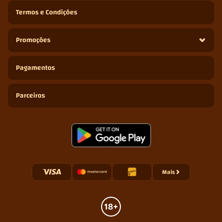
Termos e Condições
Promoções
Pagamentos
Parceiros
Mais
Pagamentos