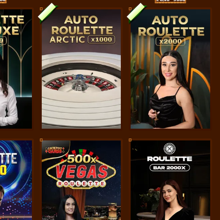
Novo
Novo
e Luxe
Auto Roulette
Auto Roulette X2000
25
23
36
28
23
30
23
22
22
16
20
9
te 3000
Vegas Roulette 500x
Bar Roulette 2000X