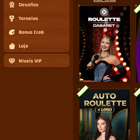
Desafios
No
Cabaret Roulette
32
20
1
32
25
28
24
32
1
Torneios
35
36
27
10
3
Bonus Crab
Loja
Níveis VIP
Novo
No
Auto Roulette X1000