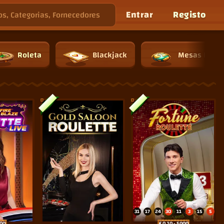
Entrar
Registo
os, Categorias, Fornecedores
Roleta
Blackjack
Mesas Inter
Novo
Novo
oulette Live
Gold Saloon Roulette
Fortune Roulette
31
17
24
30
11
3
15
5
500
€
0,10
- 5000