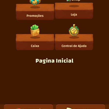
Loja
Promoções
Caixa
Central de Ajuda
Pagina Inicial