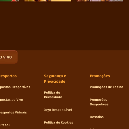
O VIVO
Desportos
Segurança e
Promoções
Privacidade
postas Desportivas
Promoções de Casino
Política de
Privacidade
postas ao Vivo
Promoções
Desportivas
Jogo Responsável
esportos Virtuais
Desafios
Política de Cookies
utebol