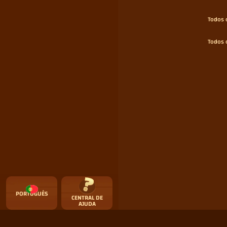
Todos 
Todos 
PORTUGUÊS
CENTRAL DE
AJUDA
Util