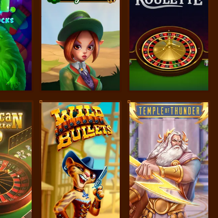
lette 3D
Wild Bullets
Temple of Thunder