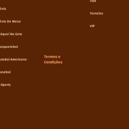
Loja
énis
Torneios
énis De Mesa
VIP
óquei No Gelo
asquetebol
Termos e
utebol Americano
Condições
asebol
-Sports