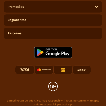
Promoções
Pagamentos
Parceiros
Mais
Pagamentos
Gambling can be addictive. Play responsibly. Tikicasino.com only accepts
customers over 18 years of age.