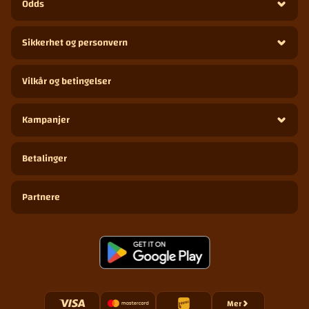
Odds
Sikkerhet og personvern
Vilkår og betingelser
Kampanjer
Betalinger
Partnere
Mer
Betalinger