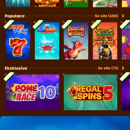
Populære
Se alle (108)
Ny
Ny
Ny
Ny
Ny
Sevens Play
Juicy Jewels (Hold and Ladder Riches)
Dragon&Wizard Fly2Win
Shogun Skylord: Jade Empress
Je
Eksklusive
Se alle (71)
Ny
Ny
Pome Race 10
Regal Spins 5
B