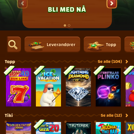
BLI MED NÅ
BLI MED NÅ
Leverandører
Topp
Topp
Se alle (104)
Ny
Ny
Ny
Ny
Ny
Sevens Heat 40 Sun Link
Ice Vacation
Lightning Diamond VIP
Interstellar Plinko
Je
Tiki
Se alle (12)
Ny
Golden Fate 1000
Lost in Giza 20
Tiki Terror
Aloha Tiki Bar
X