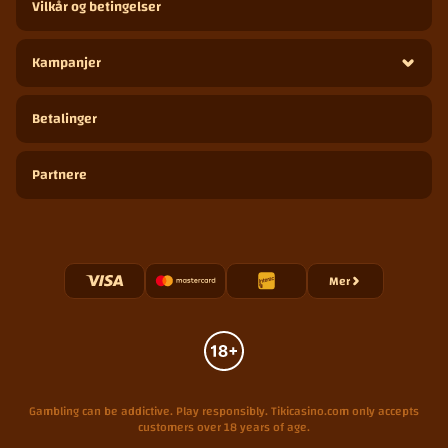
Vilkår og betingelser
følelse til hver dag, mens Dream Drops gjør hvert enkelt spinn mer
spennende enn noen gang.
Ting er vilt i jackpott delen, og vi elsker det på den måten!
Kampanjer
Utsøkt live casino action
Betalinger
Du kan ikke oppleve Tikicasino Casino delen fullt ut uten å sjekke ut live
dealer tilbudet. Profesjonelle forhandlere vil lede handlingen på en rekke
live casinospill.
Partnere
Live casino kategoriene lar deg nyte følgende:
Gold Saloon premium rom
Live rulett
Live blackjack
Live baccarat
Spillshow
Mer
Betalinger
Live baccarat og terninger
Live poker
Internasjonale bord
Streaming i flere vinkler i høy oppløsning lover en audiovisuell reise av
høyeste kvalitet. Hos Tikicasino Casino mener vi at alle spillere fortjener å
oppleve live casinospill, og det er derfor bordgrensene våre passer for alle
budsjetter.
Gambling can be addictive. Play responsibly. Tikicasino.com only accepts
customers over 18 years of age.
Vi har VIP bord for høyforbrukere og standardbord for uformelle spillere.
Uansett, alle får vår femstjerners feriestedstjeneste!