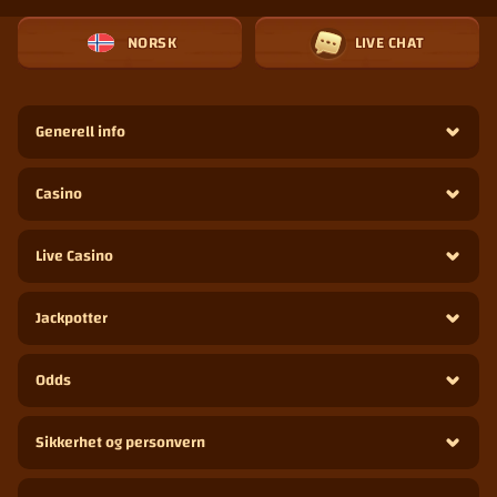
Kom igjen, la oss fortelle deg alle de beste delene ved å bli med i Tikicasino
Casino og Sportsbooken!
NORSK
LIVE CHAT
Alle de beste casinospillene under en konto
Vårt fantastiske Tikicasino Casino gir deg umiddelbar tilgang til tusenvis av
casinospill med ekte penger. Vi samarbeider med de beste
Generell info
spilleverandørene i bransjen for å garantere rettferdige resultater og høye
utbetalinger til våre spillere.
Hovedkategoriene i Tikicasino Casino er:
Casino
Spilleautomater
Bordspill
Jackpotter
Live Casino
Live dealer spill
La oss fortelle deg en liten hemmelighet: Du kan også glede deg over
skrapelodd, videopoker, krasjspill og til og med en rekke eksklusive
Jackpotter
utgivelser.
Håper du å prøve populære titler som Big Bass Bonanza, Book of Time, Rise
Odds
of Olympus 100 eller Wanted Dead Or A Wild?
Vil du teste helt nye utgivelser eller oppleve innovative spilleautomater?
Sikkerhet og personvern
Det stemmer. Tikicasino er stedet å være på!
Ikke glem å sjekke ut jackpott delen, som skjuler hundrevis av online
spilleautomater med enorme premier. Daglige jackpotter gir en spesiell