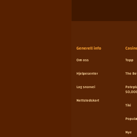
Generell info
Casin
Om oss
Topp
Hjelpesenter
The Be
Lag snarvei
Patepl
50,00
Nettstedskart
Tiki
Popul
Nye