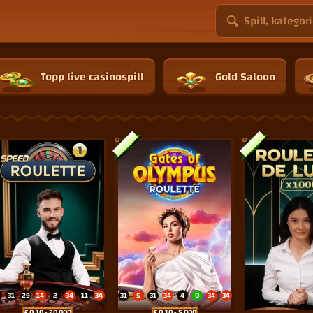
Spill, kategor
Topp live casinospill
Gold Saloon
Ny
Ny
Speed Roulette
Gates of Olympus Roulette
Roulette D
31
29
14
2
34
11
34
31
5
31
34
4
0
34
34
€
0,10
- 20 000
€
0,10
- 5 000