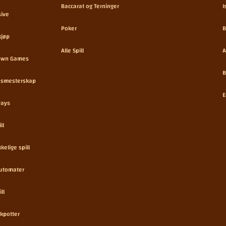
Baccarat og Terninger
I
sive
Poker
B
jøp
Alle Spill
A
rown Games
B
nsmesterskap
E
ays
ll
kelige spill
automater
ll
ckpotter