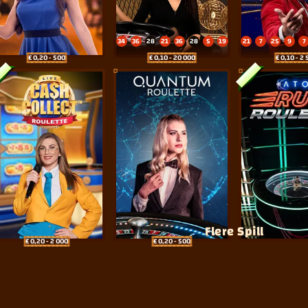
34
36
28
21
36
28
5
19
21
7
25
9
7
€
0,20
- 500
€
0,10
- 20 000
€
0,10
- 2 
y
Ny
Cash Collect Roulette Live
Quantum Roulette Live
Rush Atom R
34
33
18
8
25
12
33
21
34
18
4
7
8
21
13
18
5
27
10
12
20
Flere Spill
€
0,20
- 2 000
€
0,20
- 500