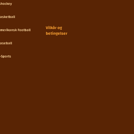
shockey
asketball
Vilkår og
merikansk Football
betingelser
aseball
-Sports