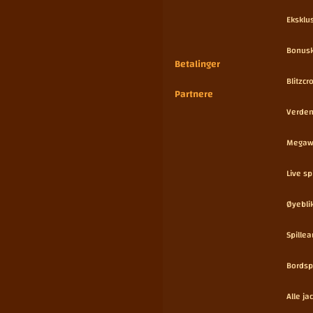
Eksklu
Bonusk
Betalinger
Blitzc
Partnere
Verde
Megaw
Live spi
Øyeblik
Spille
Bordspi
Alle ja