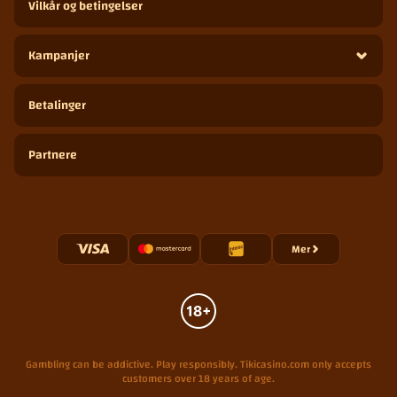
Vilkår og betingelser
følelse til hver dag, mens Dream Drops gjør hvert enkelt spinn mer
spennende enn noen gang.
Ting er vilt i jackpott delen, og vi elsker det på den måten!
Kampanjer
Utsøkt live casino action
Betalinger
Du kan ikke oppleve Tikicasino Casino delen fullt ut uten å sjekke ut live
dealer tilbudet. Profesjonelle forhandlere vil lede handlingen på en rekke
live casinospill.
Partnere
Live casino kategoriene lar deg nyte følgende:
Gold Saloon premium rom
Live rulett
Live blackjack
Live baccarat
Spillshow
Mer
Betalinger
Live baccarat og terninger
Live poker
Internasjonale bord
Streaming i flere vinkler i høy oppløsning lover en audiovisuell reise av
høyeste kvalitet. Hos Tikicasino Casino mener vi at alle spillere fortjener å
oppleve live casinospill, og det er derfor bordgrensene våre passer for alle
budsjetter.
Gambling can be addictive. Play responsibly. Tikicasino.com only accepts
customers over 18 years of age.
Vi har VIP bord for høyforbrukere og standardbord for uformelle spillere.
Uansett, alle får vår femstjerners feriestedstjeneste!