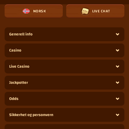
Kom igjen, la oss fortelle deg alle de beste delene ved å bli med i Tikicasino
Casino og Sportsbooken!
NORSK
LIVE CHAT
Alle de beste casinospillene under en konto
Vårt fantastiske Tikicasino Casino gir deg umiddelbar tilgang til tusenvis av
casinospill med ekte penger. Vi samarbeider med de beste
Generell info
spilleverandørene i bransjen for å garantere rettferdige resultater og høye
utbetalinger til våre spillere.
Hovedkategoriene i Tikicasino Casino er:
Casino
Spilleautomater
Bordspill
Jackpotter
Live Casino
Live dealer spill
La oss fortelle deg en liten hemmelighet: Du kan også glede deg over
skrapelodd, videopoker, krasjspill og til og med en rekke eksklusive
Jackpotter
utgivelser.
Håper du å prøve populære titler som Big Bass Bonanza, Book of Time, Rise
Odds
of Olympus 100 eller Wanted Dead Or A Wild?
Vil du teste helt nye utgivelser eller oppleve innovative spilleautomater?
Sikkerhet og personvern
Det stemmer. Tikicasino er stedet å være på!
Ikke glem å sjekke ut jackpott delen, som skjuler hundrevis av online
spilleautomater med enorme premier. Daglige jackpotter gir en spesiell