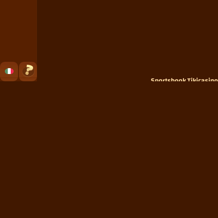
Sportsbook Tikicasino
Senti la brezza dell'ocea
online, dai mercati mondi
quote competitive in modo
scommessa tu voglia con q
Mostra di più
Oltre alle nostre opzioni
premi completando sfide 
spendere nel negozio. I m
di benvenuto e altre prom
Scommetti online da un'i
Tikicasino: scopri quot
Se vuoi ottenere le miglio
bookmaker. Vogliamo che 
un'esperienza personalizz