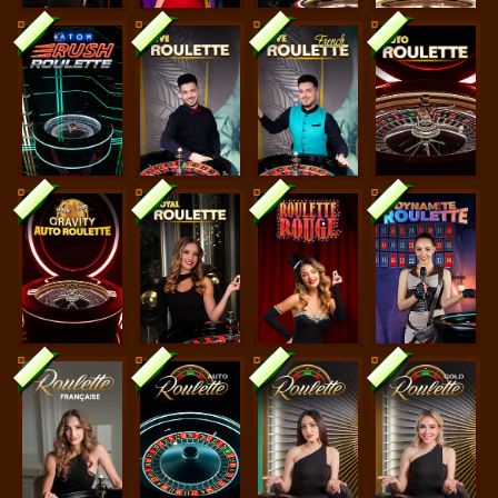
Nuovo
Nuovo
Nuovo
Nuovo
Rush Atom Roulette
Live Roulette
Live French Roulette
Auto Roulette
Nuovo
Nuovo
Nuovo
Nuovo
Gravity Auto Roulette
Royal Roulette
Roulette Rouge
Dynamite Roulette
Nuovo
Nuovo
Nuovo
Nuovo
French Roulette
Auto Roulette
Classic Roulette
Gold Roulette