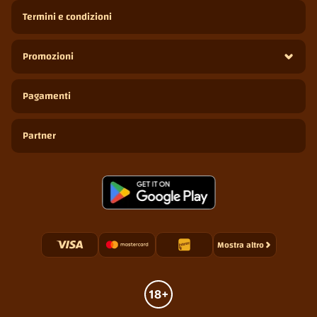
Termini e condizioni
Promozioni
Pagamenti
Partner
Mostra altro
Pagamenti