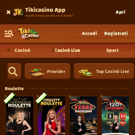
Tikicasino App
Apri
Accedi all'app per giocare al meglio
Accedi
Registrati
Casinò
Casinò Live
Sport
Provider
Top Casinò Live
Roulette
Nuovo
Nuovo
Gold Saloon Roulette
Gravity Roulette
Vegas Roulette 500x
Dynamic Roulette 120x