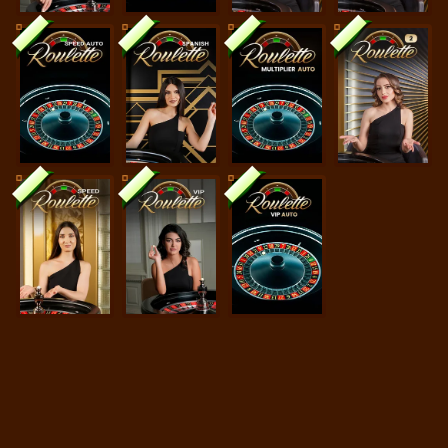
Nuovo
Nuovo
Nuovo
Nuovo
Speed Auto Roulette
Spanish Roulette
Multiplier Auto Roulette
Classic Roulette 2
Nuovo
Nuovo
Nuovo
Speed Roulette
Vip Roulette
VIP Auto Roulette