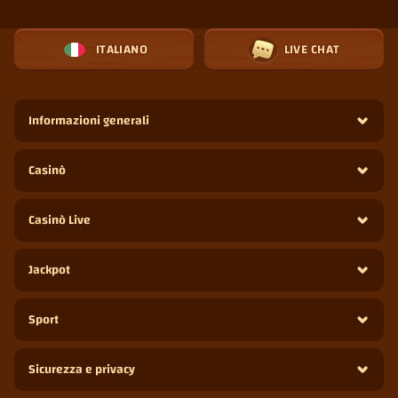
ITALIANO
LIVE CHAT
Informazioni generali
Casinò
Casinò Live
Jackpot
Sport
Sicurezza e privacy