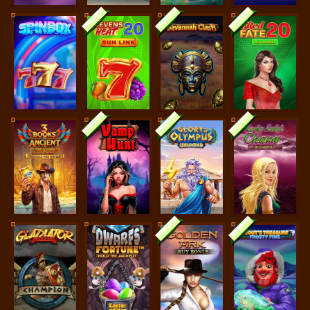
Nuovo
Nuovo
Nuovo
Spinbox
Sevens Heat 20 Sun Link
Savannah Clash
Red Fate 20 Buy Bonus
Nuovo
Nuovo
Nuovo
3 Books Of Ancient Treasure (Hold and Win)
VampHunt
Glory of Olympus Unlocked
Lucky Lady's Charm Deluxe Buy Bonus
Nuovo
Nuovo
Gladiator Legends
Dwarfs Fortune Easter
Golden Ark Buy Bonus
Trout's Treasure - Frosty Fins