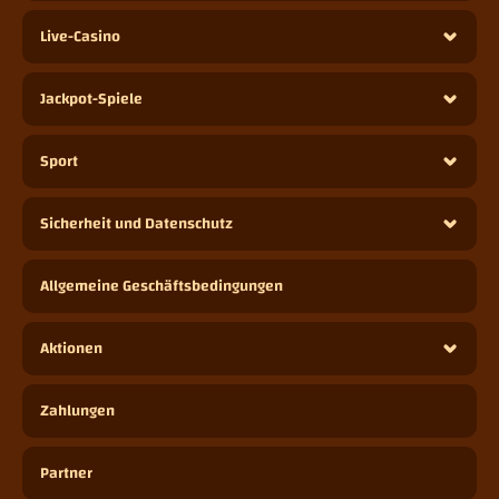
Live-Casino
Jackpot-Spiele
Sport
Sicherheit und Datenschutz
Allgemeine Geschäftsbedingungen
Aktionen
Zahlungen
Partner