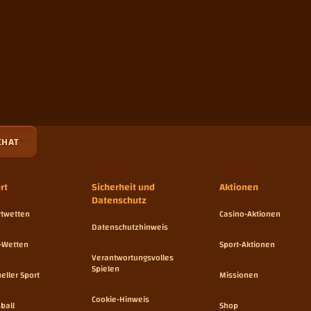
CHAT
rt
Sicherheit und
Aktionen
Datenschutz
rtwetten
Casino-Aktionen
Datenschutzhinweis
-Wetten
Sport-Aktionen
Verantwortungsvolles
Spielen
ueller Sport
Missionen
Cookie-Hinweis
ball
Shop