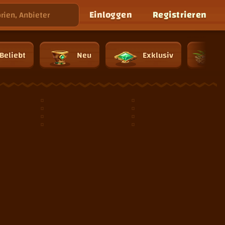
Einloggen
Registrieren
rien, Anbieter
Beliebt
Neu
Exklusiv