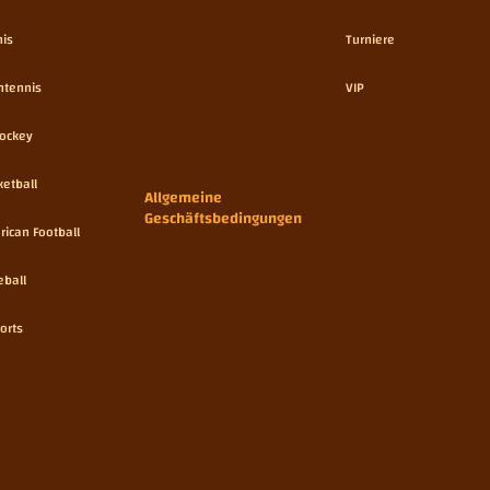
is
Turniere
htennis
VIP
hockey
etball
Allgemeine
Geschäftsbedingungen
ican Football
eball
orts