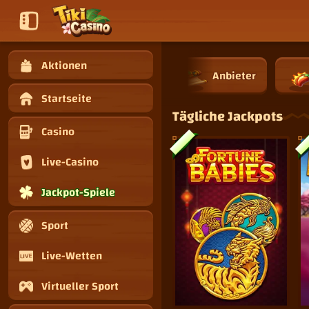
Aktionen
Anbieter
Startseite
Tägliche Jackpots
Casino
Neu
N
Fortune Babies
Live-Casino
Jackpot-Spiele
Sport
Live-Wetten
Virtueller Sport