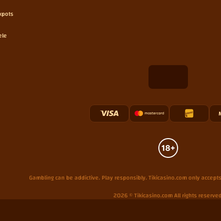
ckpots
ele
Gambling can be addictive. Play responsibly. Tikicasino.com only accept
2026 © Tikicasino.com All rights reserved
verwenden Cookies, siehe
Alles Akzeptier
ie-Hinweis
Mehr Infos unter