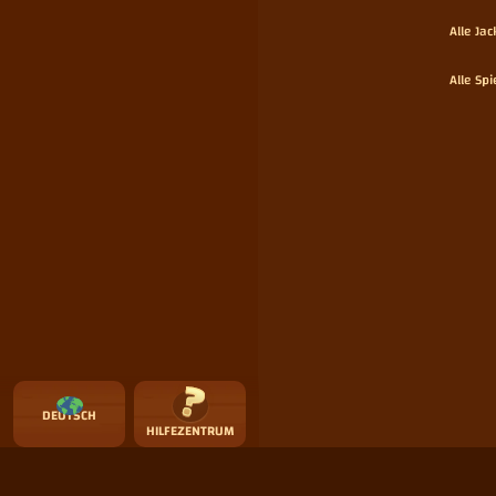
Alle Ja
Alle Spi
DEUTSCH
HILFEZENTRUM
Wir 
Cook