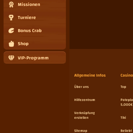
Missionen
Turniere
Bonus Crab
Shop
VIP-Programm
Allgemeine Infos
Casino
Über uns
Top
Hilfezentrum
Patepla
5,000€
Verknüpfung
erstellen
Tiki
Sitemap
Beliebt