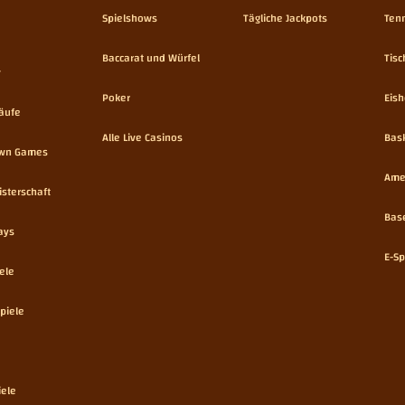
Spielshows
Tägliche Jackpots
Tenn
Baccarat und Würfel
Tisc
v
Poker
Eis
äufe
Alle Live Casinos
Bask
own Games
Amer
sterschaft
Bas
ays
E-Sp
ele
Spiele
iele