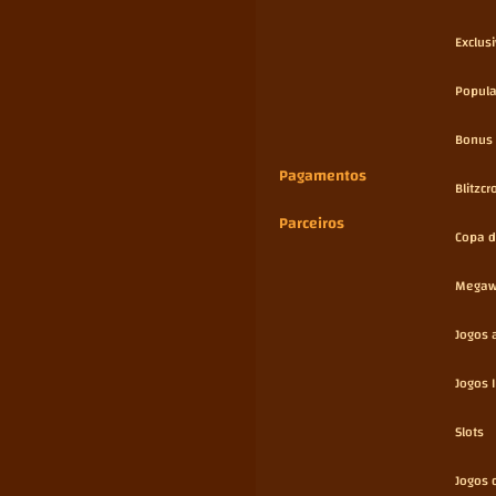
Exclus
Popula
Bonus
Pagamentos
Blitzc
Parceiros
Copa 
Megaw
Jogos 
Jogos 
Slots
Jogos 