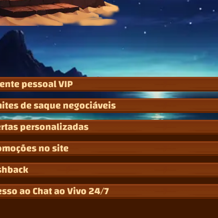
Lista de todos os benefícios 
ente pessoal VIP
mites de saque negociáveis
rtas personalizadas
omoções no site
shback
sso ao Chat ao Vivo 24/7