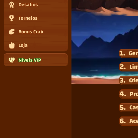
Desafios
Torneios
Bonus Crab
Loja
Ger
Níveis VIP
Li
Ofe
Pr
Ca
Ace