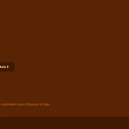
Mais
Pagamentos
s customers over 18 years of age.
.
do