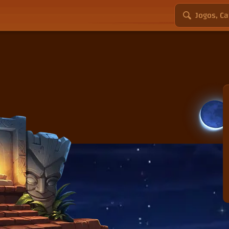
Jogos, Ca