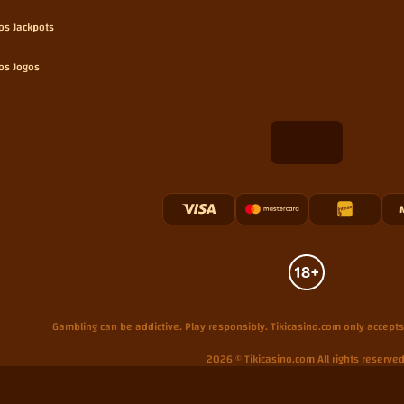
os Jackpots
os Jogos
Gambling can be addictive. Play responsibly. Tikicasino.com only accept
2026 © Tikicasino.com All rights reserved
os cookies, verifique
Aviso de Cookies
para
Aceitar Tu
 informações. Você pode alterar essas