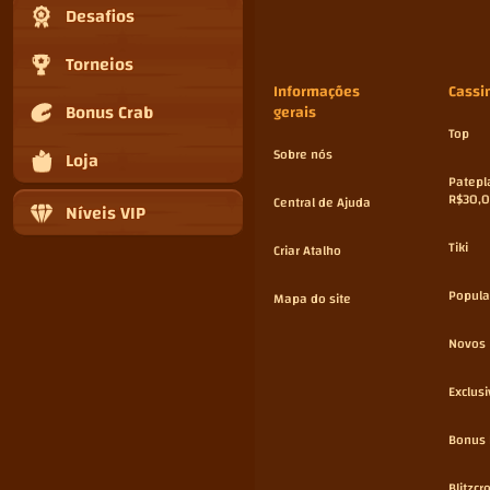
Desafios
Torneios
Informações
Cassi
Bonus Crab
gerais
Top
Sobre nós
Loja
Patepl
R$30,
Central de Ajuda
Níveis VIP
Tiki
Criar Atalho
Popula
Mapa do site
Novos
Exclus
Bonus 
Blitzc