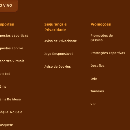
O VIVO
sportes
Segurança e
Promoções
Privacidade
postas esportivas
Promoções de
Cassino
Aviso de Privacidade
postas ao Vivo
Promoções Esportivas
Jogo Responsável
sportes Virtuais
Desafios
Aviso de Cookies
utebol
Loja
ênis
Torneios
ênis De Mesa
VIP
óquei No Gelo
asquete