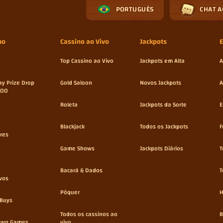
PORTUGUÊS
CHAT A
no
Cassino ao Vivo
Jackpots
E
Top Cassino ao Vivo
Jackpots em Alta
A
ay Prize Drop
Gold Saloon
Novos Jackpots
A
000
Roleta
Jackpots da Sorte
E
Blackjack
Todos os Jackpots
F
res
Game Shows
Jackpots Diários
T
Bacará & Dados
T
ivos
Pôquer
H
Buys
Todos os cassinos ao
B
rown Games
vivo