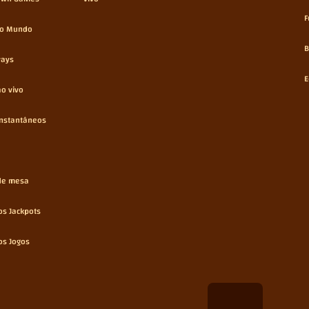
F
do Mundo
B
ays
E
ao vivo
Instantâneos
de mesa
os Jackpots
os Jogos