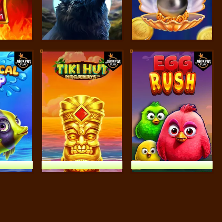
ckpot Play
Tiki Hut Megaways Jackpot Play
Egg Rush Jackpot Play
51,19
€ 504.851,19
€ 504.851,19