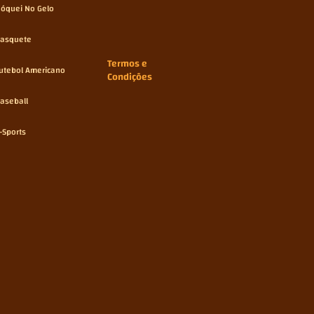
óquei No Gelo
asquete
Termos e
utebol Americano
Condições
aseball
-Sports