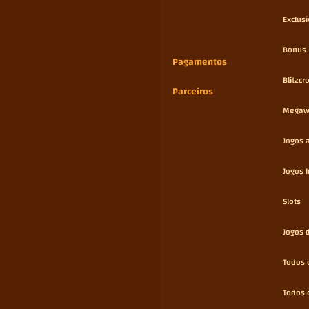
Exclus
Bonus 
Pagamentos
Blitzc
Parceiros
Megaw
Jogos 
Jogos 
Slots
Jogos 
Todos 
Todos 