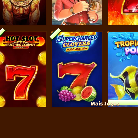
vo
Novo
ot Slot: 777 Hold the Jackpot
Supercharged Clovers: Hold and Win
Tropical Pop Ja
€ 504.8
Mais Jogos