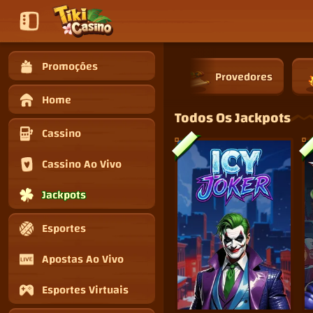
Promoções
Provedores
Home
Todos Os Jackpots
Cassino
Novo
No
Icy Joker
Cassino Ao Vivo
Jackpots
Esportes
Apostas Ao Vivo
Esportes Virtuais