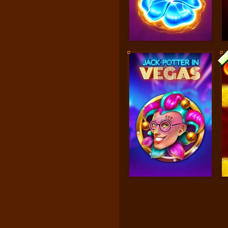
No
Jack Potter in Vegas
H