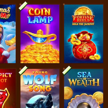
Novo
 Boom
Coin Lamp
Fortune Reels
Novo
Novo
JACKPOT
Young Wolf Song
Sea of Wealth