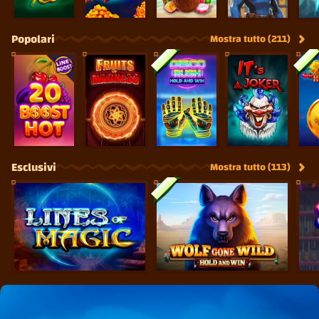
Popolari
Mostra tutto (211)
Nuovo
Nuov
20 Boost Hot
Fruits Of Madness
Disco Rush Hold And Win
It's a Joker
Esclusivi
Mostra tutto (113)
Nuovo
Lines of Magic
Wolf Gone Wild Hold & Win