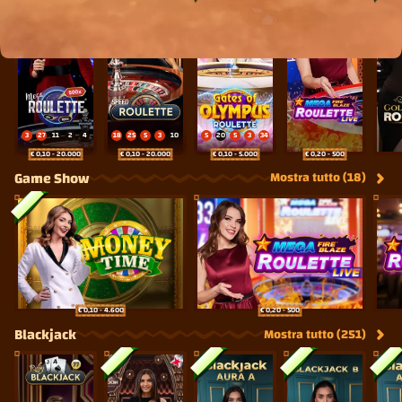
3
27
11
2
4
18
25
5
3
10
5
20
5
3
34
€
0,10
- 20.000
€
0,10
- 20.000
€
0,10
- 5.000
€
0,20
- 500
Game Show
Mostra tutto (18)
22
27
9
31
14
13
36
33
18
32
23
19
18
11
19
Nuovo
Money Time
Mega Fire Blaze Roulette Live
Meg
1
13
16
20
8
21
30
4
5
22
27
5
11
0
21
3
28
2
0
20
3
1
4
34
2
34
36
7
8
36
€
0,10
- 4.600
€
0,20
- 500
Blackjack
Mostra tutto (251)
Nuovo
Nuovo
Nuovo
Nuov
Blackjack 77 - Ruby
Gold Saloon Blackjack
BlackJack A
BlackJack B
Black