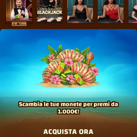
2 / 7
€
50
- 5.000
Scambia le tue monete per premi da
1.000€!
ACQUISTA ORA