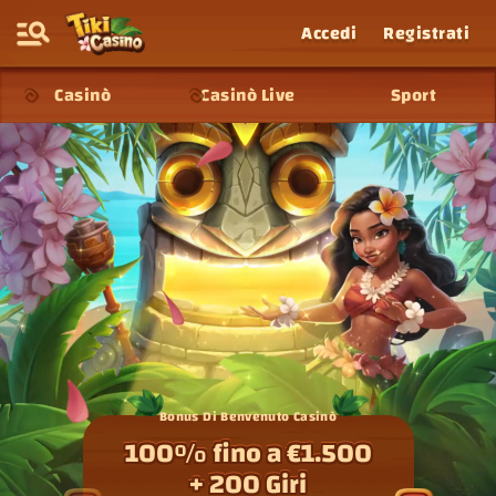
Accedi
Registrati
Casinò
Casinò Live
Sport
Bonus Di Benvenuto Casinò
Bonus Di Benvenuto Sport
100% fino a €1.500
100% fino a €100
+ 200 Giri
ISCRIVITI