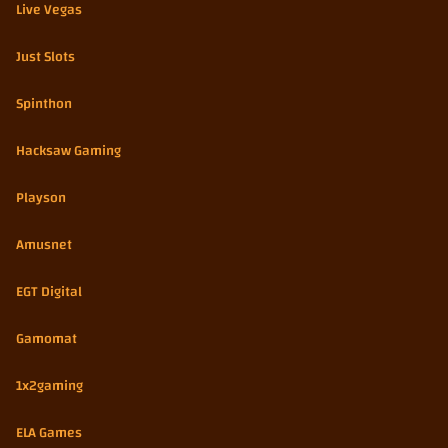
Live Vegas
Just Slots
Spinthon
Hacksaw Gaming
Playson
Amusnet
EGT Digital
Gamomat
1x2gaming
ELA Games