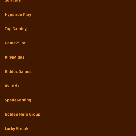
Softgate
Hyperion Play
Top Gaming
Game2Slot
KingMidas
Riddec Games
Aviatrix
SpadeGaming
Golden Hero Group
Lucky Streak