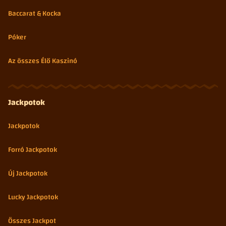
Baccarat & Kocka
Póker
Az összes Élő Kaszinó
Jackpotok
Jackpotok
Forró Jackpotok
Új Jackpotok
Lucky Jackpotok
Összes Jackpot