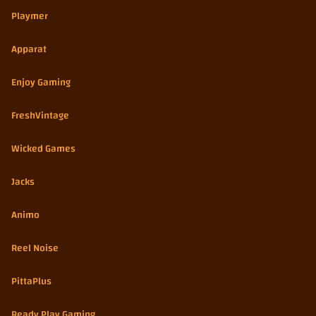
Playmer
Apparat
Enjoy Gaming
FreshVintage
Wicked Games
Jacks
Animo
Reel Noise
PittaPlus
Ready Play Gaming