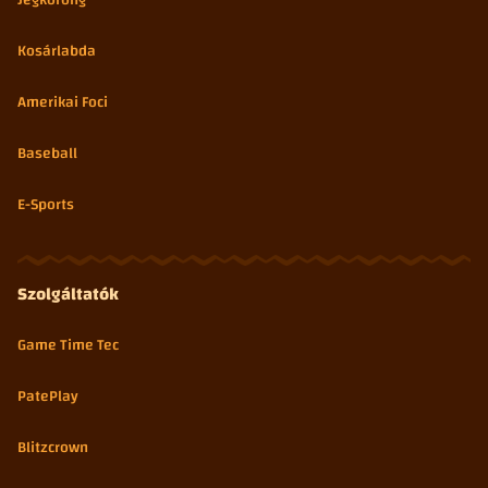
Jégkorong
Kosárlabda
Amerikai Foci
Baseball
E-Sports
Szolgáltatók
Game Time Tec
PatePlay
Blitzcrown