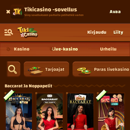
Tikicasino -sovellus
Avaa
Siirry sovellukseen parhaita pelihetkiä varten
Kirjaudu
Liity
Kasino
Live-kasino
Urheilu
Tarjoajat
Paras livekasino
Baccarat Ja Noppapelit
Uusi
Uusi
Sexy Hall Baccarat 1
Tao Yuan Baccarat 8
Speed Baccarat
Gravity Sic Bo