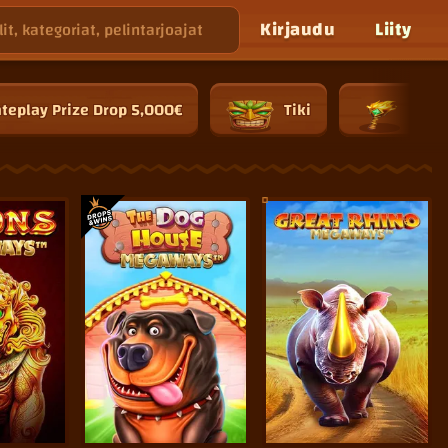
Kirjaudu
Liity
lit, kategoriat, pelintarjoajat
teplay Prize Drop 5,000€
Tiki
Suos
gaways
The Dog House Megaways
Great Rhino Megaways