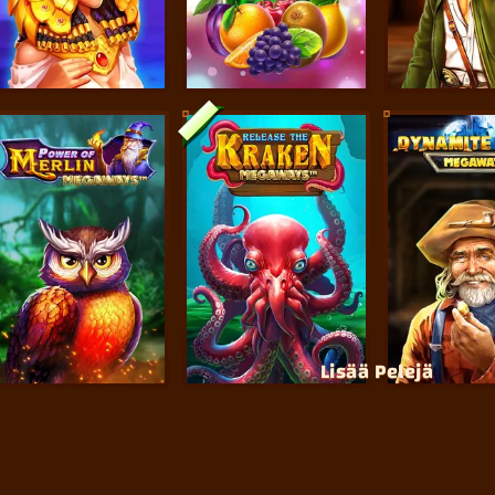
Uusi
Power of Merlin Megaways
Release the Kraken Megaways
Dynamite Riche
Lisää Pelejä