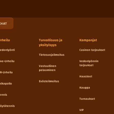
CHAT
rheilu
Turvallisuus ja
Kampanjat
yksityisyys
edonlyönti
Casinon tarjoukset
Tietosuojailmoitus
ive-Urheilu
Vedonlyönnin
tarjoukset
Vastuullinen
pelaaminen
R-Urheilu
Haasteet
Evästeilmoitus
alkapallo
Kauppa
ennis
Turnaukset
öytätennis
VIP