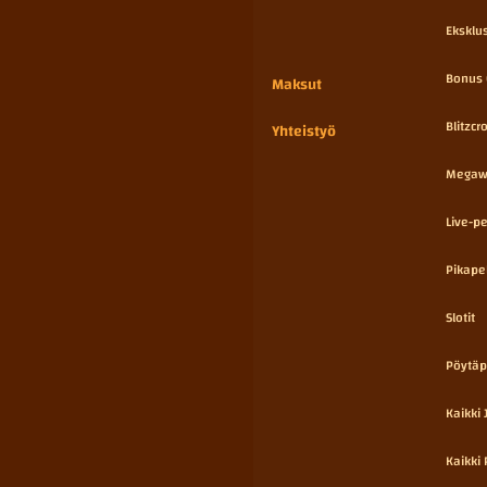
Eksklus
Bonus 
Maksut
Blitzc
Yhteistyö
Megaw
Live-pe
Pikapel
Slotit
Pöytäp
Kaikki 
Kaikki 