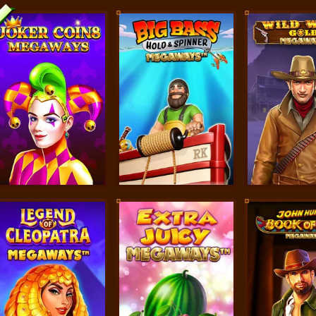
si
Joker Coins Megaways
Big Bass Hold & Spinner Megaways
Wild West Gold
gend of Cleopatra Megaways
Extra Juicy Megaways
Book of Tut 