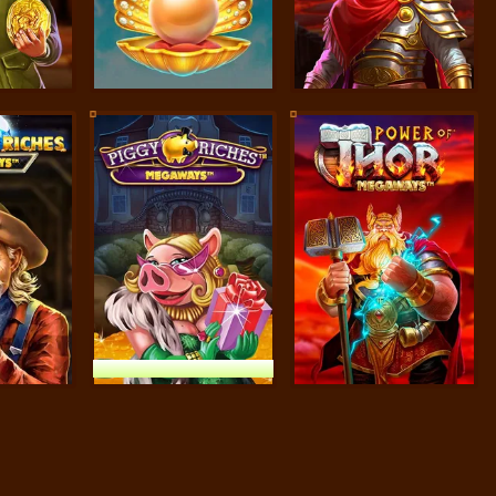
s Megaways
Piggy Riches Megaways
Power of Thor Megaways
3 361,93 €