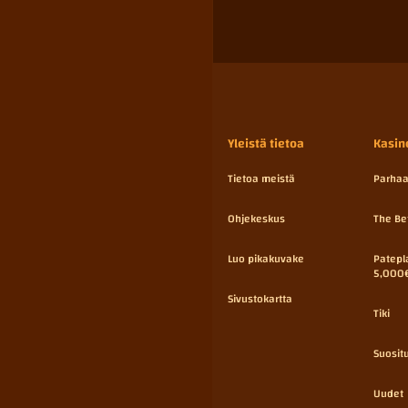
Yleistä tietoa
Kasin
Tietoa meistä
Parhaa
Ohjekeskus
The Be
Luo pikakuvake
Patepl
5,000
Sivustokartta
Tiki
Suosit
Uudet