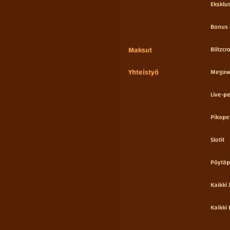
Eksklus
Bonus 
Maksut
Blitzc
Yhteistyö
Megaw
Live-pe
Pikapel
Slotit
Pöytäp
Kaikki 
Kaikki 