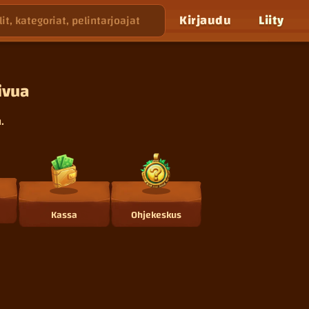
Kirjaudu
Liity
lit, kategoriat, pelintarjoajat
ivua
.
Kassa
Ohjekeskus