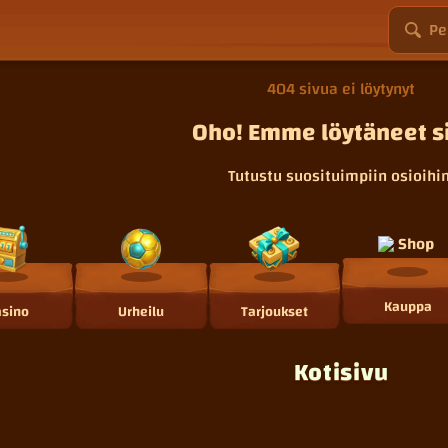
Pe
404 sivua ei löytynyt
Oho! Emme löytäneet s
Tutustu suosituimpiin osioihin
Kauppa
asino
Urheilu
Tarjoukset
Kotisivu