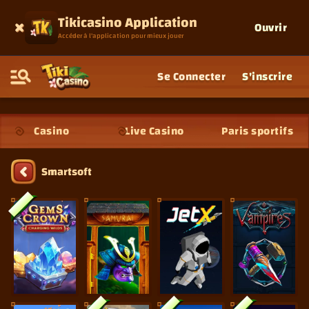
Tikicasino Application
Ouvrir
Accéder à l'application pour mieux jouer
Se Connecter
S'inscrire
Casino
Live Casino
Paris sportifs
Smartsoft
Nouveau
Gems Crown Charging Wilds
Samurai
JetX
Vampires
Nouveau
Nouveau
Nouveau