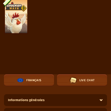
Nouveau
Chicken Ways
FRANÇAIS
LIVE CHAT
Informations générales