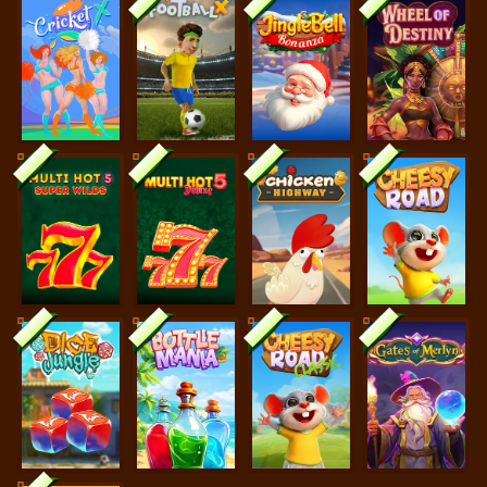
CricketX
Football X
Jingle Bell Bonanza
Wheel of Destiny
Nouveau
Nouveau
Nouveau
Nouveau
Multi Hot 5 Super Wilds
Multi Hot 5 Deluxe
Chicken Highway
Cheesy Road
Nouveau
Nouveau
Nouveau
Nouveau
Dice Jungle
Bottle Mania
Cheesy Road Classic
Gates of Merlyn