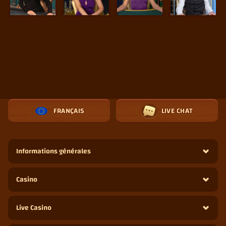
FRANÇAIS
LIVE CHAT
Informations générales
Casino
Live Casino