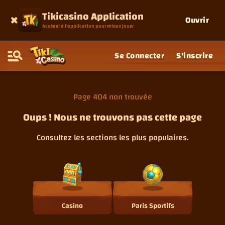
Tikicasino Application
Ouvrir
Accéder à l'application pour mieux jouer
Se Connecter
S'inscrire
Page 404 non trouvée
Oups ! Nous ne trouvons pas cette page
Consultez les sections les plus populaires.
Casino
Paris Sportifs