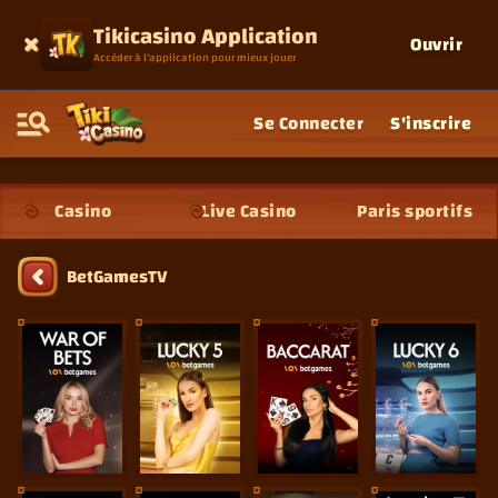
Tikicasino Application
Ouvrir
Accéder à l'application pour mieux jouer
Se Connecter
S'inscrire
Casino
Live Casino
Paris sportifs
BetGamesTV
War of Bets
Lucky 5
Baccarat
Lucky 6