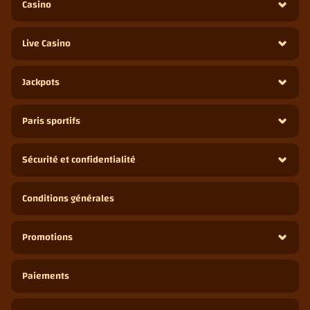
Casino
Live Casino
Jackpots
Paris sportifs
Sécurité et confidentialité
Conditions générales
Promotions
Paiements