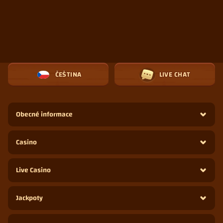
ČEŠTINA
LIVE CHAT
Obecné informace
Casino
Live Casino
Jackpoty