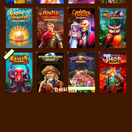
Raging Waterfall Megaways
Pompeii Megareels Megaways
Christmas Carol Megaways
Power of Merlin Megaways
Nové
Release the Kraken Megaways
Dynamite Riches Megaways
Piggy Riches Megaways
Power of Thor Megaways
Další Hry
8 357,46 €