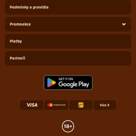
Podmínky a pravidla
Promoakce
Platby
Partneři
Více
Platby