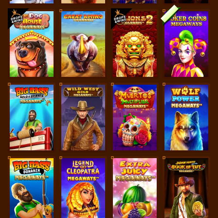
Nové
The Dog House Megaways
Great Rhino Megaways
5 Lions Megaways 2
Joker Coins Megaways
Big Bass Hold & Spinner Megaways
Wild West Gold Megaways
Muertos Multiplier Megaways
Wolf Power Megaways
Big Bass Bonanza Megaways
Legend of Cleopatra Megaways
Extra Juicy Megaways
Book of Tut Megaways