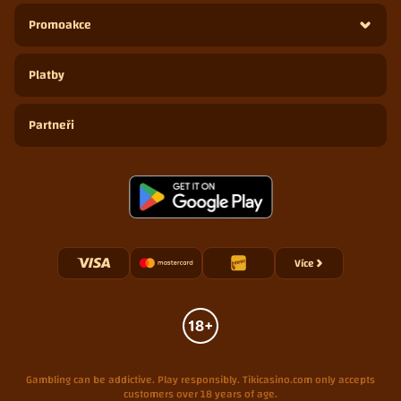
Promoakce
Platby
Partneři
Více
Platby
Gambling can be addictive. Play responsibly. Tikicasino.com only accepts
customers over 18 years of age.