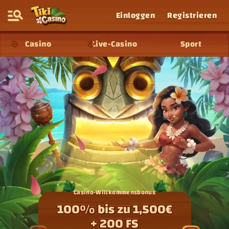
Einloggen
Registrieren
Casino
Live-Casino
Sport
Casino-Willkommensbonus
Sport-Willkommensbonus
100% bis zu 1,500€
100% bis zu 100€
+ 200 FS
JETZT