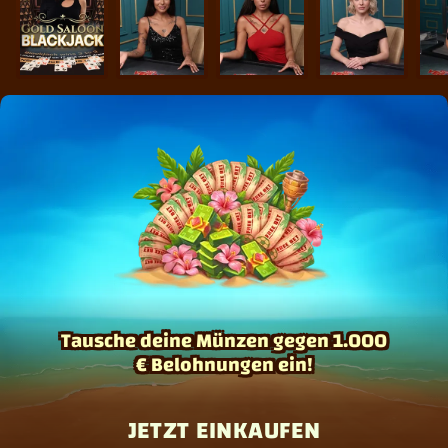
Tausche deine Münzen gegen 1.000
€ Belohnungen ein!
JETZT EINKAUFEN