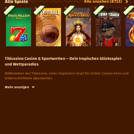
Alle Spiele
Alle ansehen (8713)
Neu
Neu
Neu
Neu
Neu
Fruit Million Respin
Football Scratch
Story Of Amaterasu
Trap Tower
Fireh
Tikicasino Casino & Sportwetten – Dein tropisches Glücksspiel-
und Wettparadies
Willkommen bei Tikicasino, einer tropischen Insel für Online-Casino-Fans und
leidenschaftliche Sportwetter.
Unsere Plattform bietet dir eine andere Art von Urlaub, einen Urlaub voller
Mehr anzeigen
bester Casinospiele und riesiger Jackpots. Unsere beeindruckende
Spielelobby bietet eine riesige Auswahl an Spielen von über 80
renommierten Anbietern.
Wenn dir das noch nicht genug ist, kannst du den gut gefüllten
Sportwettenbereich besuchen und Wetten auf Eliteligen und Meisterschaften
platzieren.
Statt Meer und sanfter Brise bieten wir dir jede Menge Boni und Freispiele!
Und das ist noch nicht alles: Wir bieten dir exklusive VIP-Belohnungen und