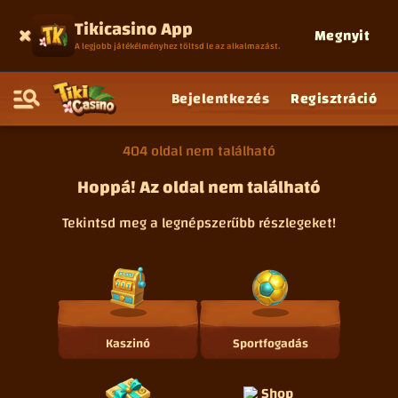
Tikicasino App
Megnyit
A legjobb játékélményhez töltsd le az alkalmazást.
Bejelentkezés
Regisztráció
404 oldal nem található
Hoppá! Az oldal nem található
Tekintsd meg a legnépszerűbb részlegeket!
Kaszinó
Sportfogadás