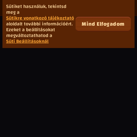
Sütiket használuk, tekintsd
meg a
Sütikre vonatkozó tájékoztató
Mind Elfogadom
aloldalt további információért.
Ezeket a beállításokat
megváltoztathatod a
Süti Beállításoknál