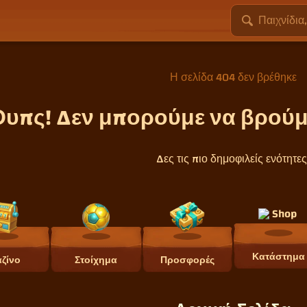
Παιχνίδια
Η σελίδα 404 δεν βρέθηκε
Ουπς! Δεν μπορούμε να βρούμε
Δες τις πιο δημοφιλείς ενότητες
Κατάστημα
ζίνο
Στοίχημα
Προσφορές