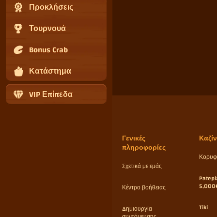
Προκλήσεις
Τουρνουά
Bonus Crab
Κατάστημα
VIP Επίπεδα
Γενικές
Καζί
πληροφορίες
Κορυφ
Σχετικά με εμάς
Patepl
5,000
Κέντρο βοήθειας
Tiki
Δημιουργία
συντόμευσης