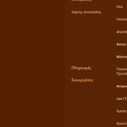
Νέα
Χάρτης Ιστοσελίδας
Αποκλε
Δημοφ
Bonus
Blitzc
Πληρωμές
Παγκό
Πρωτά
Συνεργάτες
Megaw
Live Π
Άμεσα 
Φρουτ