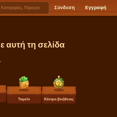
Σύνδεση
Εγγραφή
, Κατηγορίες, Πάροχοι
 αυτή τη σελίδα
.
Ταμείο
Κέντρο βοήθειας