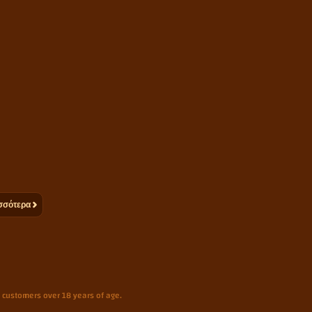
σσότερα
Πληρωμές
s customers over 18 years of age.