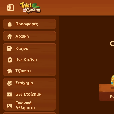
Προσφορές
Αρχική
Καζίνο
Live Καζίνο
Τζάκποτ
Στοίχημα
Live Στοίχημα
Κα
Εικονικά
Αθλήματα