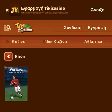
Εφαρμογή Tikicasino
Άνοιξε
Μπες στην εφαρμογή για καλύτερο παιχνίδι
Σύνδεση
Εγγραφή
Καζίνο
Live Καζίνο
Αθλητικά
Kiron
Kiron virtual sports