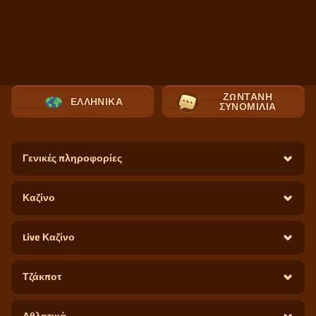
ΖΩΝΤΑΝΉ
ΕΛΛΗΝΙΚΆ
ΣΥΝΟΜΙΛΊΑ
Γενικές πληροφορίες
Καζίνο
Live Καζίνο
Τζάκποτ