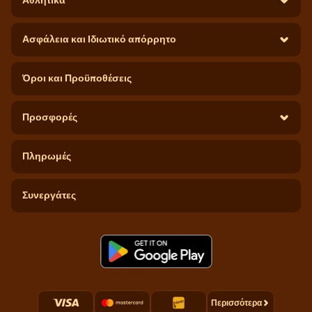
Αθλητικά
Ασφάλεια και Ιδιωτικό απόρρητο
Όροι και Προϋποθέσεις
Προσφορές
Πληρωμές
Συνεργάτες
Περισσότερα
Πληρωμές