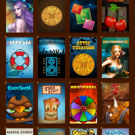
Deep Sea
Music Stage
Aztec Treasure
Ocean Riches
Cash Spell
Tiki Beach
Hot 7 Wheel
Star Trex
Mafia Story
Dazzling Gems
Golden Egg Keno
Penguin Vacation