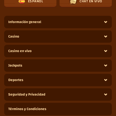
ESPAÑOL
CHAT EN VIVO
Información general
Casino
Casino en vivo
Jackpots
Deportes
Seguridad y Privacidad
Términos y Condiciones