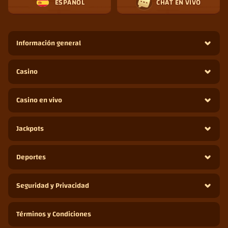
ESPAÑOL
CHAT EN VIVO
Información general
Casino
Casino en vivo
Jackpots
Deportes
Seguridad y Privacidad
Términos y Condiciones