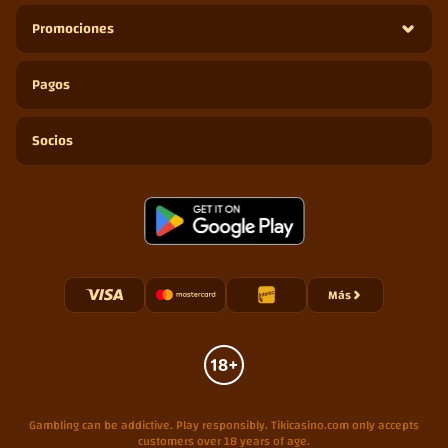
Promociones
Pagos
Socios
Más
Pagos
Gambling can be addictive. Play responsibly. Tikicasino.com only accepts
customers over 18 years of age.